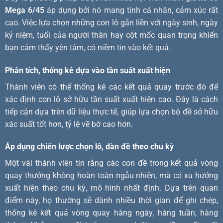
Mega 6/45
áp dụng bởi nó mang tính cá nhân, cảm xúc rất
cao. Việc lựa chọn những con lô gắn liền với ngày sinh, ngày
kỷ niệm, tuổi của người thân hay cột mốc quan trọng khiến
bạn cảm thấy yên tâm, có niềm tin vào kết quả.
Phân tích, thống kê dựa vào tần suất xuất hiện
Thành viên có thể thống kê các kết quả quay trước đó để
xác định con lô sở hữu tần suất xuất hiện cao. Đây là cách
tiếp cận dựa trên dữ liệu thực tế, giúp lựa chọn bộ đề sở hữu
xác suất tốt hơn, tỷ lệ về bờ cao hơn.
Áp dụng chiến lược chọn lô, dàn đề theo chu kỳ
Một vài thành viên tin rằng các con đề trong kết quả vòng
quay thưởng không hoàn toàn ngẫu nhiên, mà có xu hướng
xuất hiện theo chu kỳ, mô hình nhất định. Dựa trên quan
điểm này, họ thường sẽ dành nhiều thời gian để ghi chép,
thống kê kết quả vòng quay hàng ngày, hàng tuần, hàng