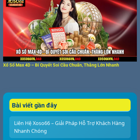
Xổ Số Max 4D – Bí Quyết Soi Cầu Chuẩn, Thắng Lớn Nhanh
Bài viết gần đây
Liên Hệ Xoso66 – Giải Pháp Hỗ Trợ Khách Hàng
Nhanh Chóng