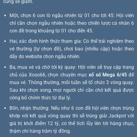
cũng sẽ giảm.
Một, chọn 6 con lô ngẫu nhiên từ 01 cho tới 45: Hội viên
chỉ cần chọn ngẫu nhiên hoặc theo chiến lược cá nhân 6
con đề trong khoảng từ 01 cho đến 45.
Hai, xác định hình thức tham gia: Có thể trải nghiệm theo
vé thường (tự chọn đề), chơi bao (nhiều cặp) hoặc theo
dãy do website chọn ngẫu nhiên.
Ba, mua vé và chờ tới kỳ quay: Hội viên sẽ truy cập trang
chủ của Xoso66, chọn chuyên mục
xổ số Mega 6/45
để
mua vé. Thông thường, mỗi tuần sẽ tổ chức 3 vòng quay.
Sau khi chọn xong, mọi người chỉ cần chờ kết quả được
công bố chính thức từ đại lý.
Bốn, nhận thưởng: Nếu như 6 con đề hội viên chọn trùng
khớp với kết quả vòng quay thì sẽ trúng giải Jackpot với
giá trị khởi điểm 12 tỷ, có thể tích lũy lên tới hàng chục,
thậm chí hàng trăm tỷ đồng.