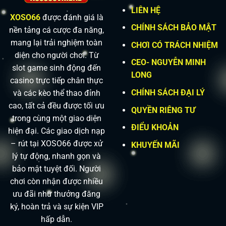
LIÊN HỆ
XOSO66
được đánh giá là
CHÍNH SÁCH BẢO MẬT
nền tảng cá cược đa năng,
mang lại trải nghiệm toàn
CHƠI CÓ TRÁCH NHIỆM
diện cho người chơi. Từ
CEO- NGUYỄN MINH
slot game sinh động đến
LONG
casino trực tiếp chân thực
CHÍNH SÁCH ĐẠI LÝ
và các kèo thể thao đỉnh
cao, tất cả đều được tối ưu
QUYỀN RIÊNG TƯ
trong cùng một giao diện
ĐIỂU KHOẢN
hiện đại. Các giao dịch nạp
– rút tại XOSO66 được xử
KHUYẾN MÃI
lý tự động, nhanh gọn và
bảo mật tuyệt đối. Người
chơi còn nhận được nhiều
ưu đãi như thưởng đăng
ký, hoàn trả và sự kiện VIP
hấp dẫn.