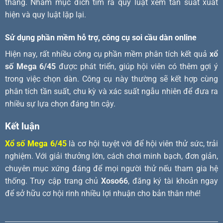
tháng. Nhằm mục đích tìm ra quy luật xem tần suất xuất
hiện và quy luật lặp lại.
Sử dụng phần mềm hỗ trợ, công cụ soi cầu dàn online
Hiện nay, rất nhiều công cụ phần mềm phân tích kết quả
xổ
số Mega 6/45
được phát triển, giúp hội viên có thêm gợi ý
trong việc chọn dàn. Công cụ này thường sẽ kết hợp cùng
phân tích tần suất, chu kỳ và xác suất ngẫu nhiên để đưa ra
nhiều sự lựa chọn đáng tin cậy.
Kết luận
Xổ số Mega 6/45
là cơ hội tuyệt vời để hội viên thử sức, trải
nghiệm. Với giải thưởng lớn, cách chơi minh bạch, đơn giản,
chuyên mục xứng đáng để mọi người thử nếu tham gia hệ
thống. Truy cập trang chủ
Xoso66
, đăng ký tài khoản ngay
để sở hữu cơ hội rinh nhiều lợi nhuận cho bản thân nhé!