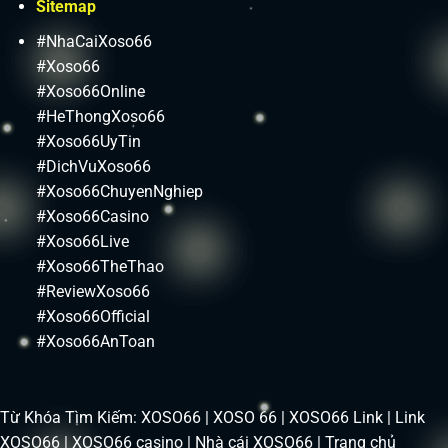
Sitemap
#NhaCaiXoso66
#Xoso66
#Xoso66Online
#HeThongXoso66
#Xoso66UyTin
#DichVuXoso66
#Xoso66ChuyenNghiep
#Xoso66Casino
#Xoso66Live
#Xoso66TheThao
#ReviewXoso66
#Xoso66Official
#Xoso66AnToan
Từ Khóa Tìm Kiếm: XOSO66 | XOSO 66 | XOSO66 Link | Link
XOSO66 | XOSO66 casino | Nhà cái XOSO66 | Trang chủ