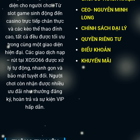
casino Xoso66
với khoảng 80%. Mỗi phiên chỉ diễn ra trong
diện cho người chơi. Từ
khoảng 30 đến 45 giây nên số lần dự đoán mỗi ngày cực
CEO- NGUYỄN MINH
slot game sinh động đến
lớn, phù hợp với những ai đang có kế hoạch kiếm tiền.
LONG
casino trực tiếp chân thực
CHÍNH SÁCH ĐẠI LÝ
và các kèo thể thao đỉnh
Blackjack – cuộc đấu trí của những cao thủ
cao, tất cả đều được tối ưu
QUYỀN RIÊNG TƯ
Blackjack cũng là một trong số những sản phẩm mà bạn
trong cùng một giao diện
nên trải nghiệm. Đây không chỉ là trò so sánh điểm đơn
ĐIỂU KHOẢN
hiện đại. Các giao dịch nạp
thuần, người chơi còn cần có chiến thuật rút sao cho điểm
– rút tại XOSO66 được xử
KHUYẾN MÃI
số của mình ở giới hạn phù hợp. Game
casino Xoso66
này
lý tự động, nhanh gọn và
có khoảng 40 bàn cược.
bảo mật tuyệt đối. Người
chơi còn nhận được nhiều
Bạn so sánh trực tiếp với nhà cái, bên nào gần 21 nhất sẽ
ưu đãi như thưởng đăng
chiến thắng. Cuộc đấu trí căng thẳng ở chỗ bạn phải quyết
ký, hoàn trả và sự kiện VIP
định có nên rút thêm tiếp hay dừng lại để dành ưu thế. Bởi
hấp dẫn.
chỉ cần 1 lần hành động có thể dẫn đến tình trạng vượt
quá 21.
Kết luận