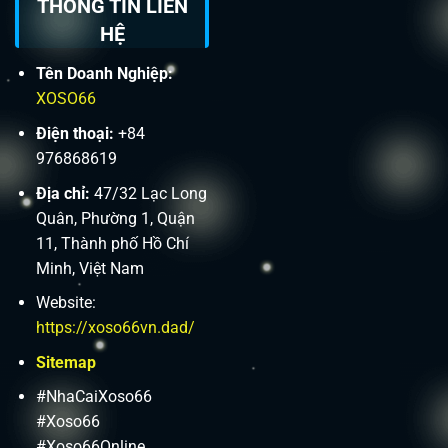
THÔNG TIN LIÊN
Trải nghiệm
casino Xoso66
không chỉ là giải trí, đây còn là
HỆ
cách giúp bạn kiếm tiền từ đam mê. Với hệ thống game
phong phú, đầy đủ tính năng và hàng loạt chương trình ưu
Tên Doanh Nghiệp:
đãi khủng, chúng tôi chắc chắn sẽ mang đến sự hài lòng
XOSO66
cho khách hàng. Đăng ký Xoso66 ngay để bắt đầu khám
phá thiên đường.
Điện thoại:
+84
976868619
Địa chỉ:
47/32 Lạc Long
Quân, Phường 1, Quận
11, Thành phố Hồ Chí
Minh, Việt Nam
Website:
https://xoso66vn.dad/
Sitemap
#NhaCaiXoso66
#Xoso66
#Xoso66Online