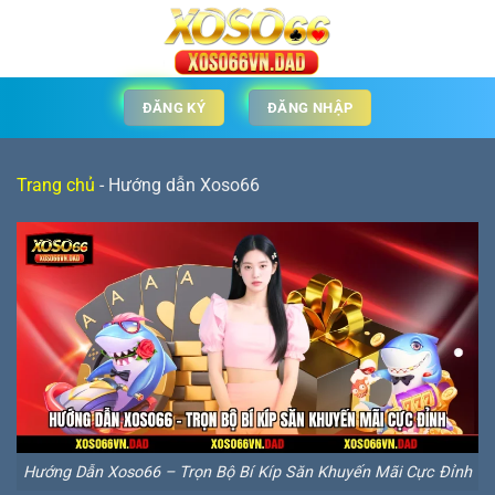
ĐĂNG KÝ
ĐĂNG NHẬP
Trang chủ
-
Hướng dẫn Xoso66
Hướng Dẫn Xoso66 – Trọn Bộ Bí Kíp Săn Khuyến Mãi Cực Đỉnh