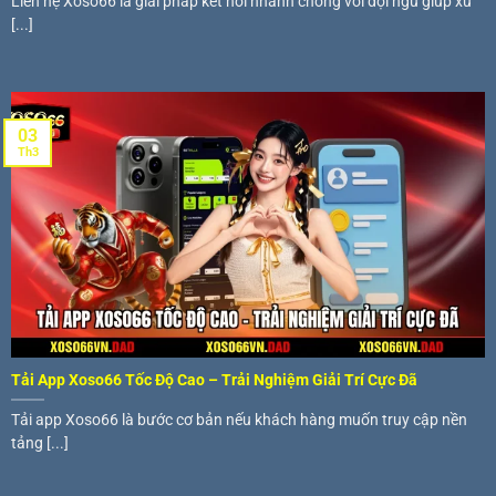
Liên hệ Xoso66 là giải pháp kết nối nhanh chóng với đội ngũ giúp xử
[...]
03
Th3
Hướng dẫn Xoso66 cung cấp điều kiện nhận thưởng chi tiết
Hoàn tất xác minh tài khoản: Cung cấp đầy đủ, chính xác
thông tin cá nhân theo yêu cầu hệ thống. Trường hợp dữ
Tải App Xoso66 Tốc Độ Cao – Trải Nghiệm Giải Trí Cực Đã
liệu sai lệch hoặc trùng lặp có thể khiến ưu đãi bị hủy.
Tải app Xoso66 là bước cơ bản nếu khách hàng muốn truy cập nền
Đáp ứng yêu cầu vòng cược: Thành viên cần đạt mức
tảng [...]
doanh thu tối thiểu trước khi rút tiền thưởng. Tỷ lệ này thay
đổi tùy chương trình, vì vậy nên kiểm tra kỹ chi tiết từng sự