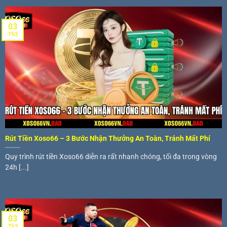
kiện.
03
Tuân thủ thời hạn hiệu lực: Mỗi ưu đãi có mốc thời gian áp
Th3
dụng riêng. Nếu không hoàn thành điều kiện trước khi hết
hạn, phần thưởng sẽ tự động thu hồi.
Mỗi tài khoản chỉ được tham gia một lần duy nhất: Một hội
viên chỉ được tham gia một lượt cho cùng loại khuyến mãi.
Hành vi tạo nhiều tài khoản nhằm trục lợi sẽ bị khóa vĩnh
viễn.
Tổng hợp các chương trình khuyến mãi đang
Rút Tiền Xoso66 – 3 Bước Nhận Thưởng An Toàn, Tránh Mất Phí
diễn ra tại Xoso66
Quy trình rút tiền Xoso66 diễn ra rất nhanh chóng, tối đa trong vòng
Kho ưu đãi trong
hướng dẫn Xoso66
luôn được triển khai
24h [...]
đa dạng theo từng giai đoạn trong năm. Mỗi sự kiện đều
thiết kế mức thưởng riêng, phù hợp nhiều nhu cầu khác
nhau.
03
Th3