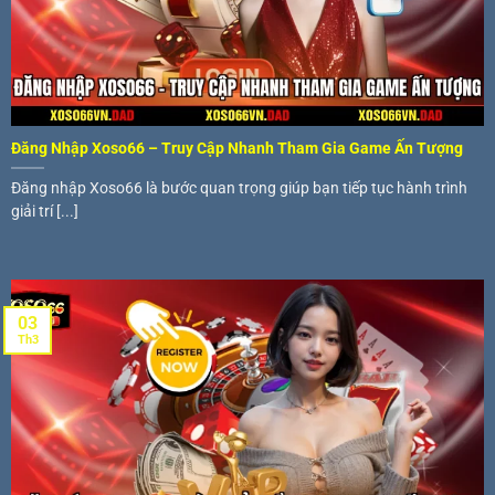
Điểm hấp dẫn nằm ở cơ chế tính toán tự động và nhận
thưởng một lần mỗi ngày. Ngoài thể thao, các mốc doanh
thu cao còn có thể áp dụng mức hoàn trả cho nhiều sản
phẩm khác như casino, nổ hũ hay game bài. Tổng giá trị
cược càng lớn, tỷ lệ nhận lại càng tăng, giúp tối ưu chi phí
Đăng Nhập Xoso66 – Truy Cập Nhanh Tham Gia Game Ấn Tượng
lâu dài.
Đăng nhập Xoso66 là bước quan trọng giúp bạn tiếp tục hành trình
giải trí [...]
Hướng dẫn Xoso66 liên kết ví USDT nhận thưởng liền tay
Chương trình liên kết ví USDT hướng đến xu hướng thanh
toán tiện lợi, tốc độ xử lý nhanh chóng. Khi hoàn tất liên kết
thành công, tài khoản có cơ hội nhận thưởng với giá trị có
03
thể lên đến 66.666.666 VNĐ tùy theo điều kiện áp dụng.
Th3
Bên cạnh đó, hệ thống còn triển khai cơ chế thưởng theo
cấp độ VIP, tạo thêm động lực nâng hạng. Hình thức giao
dịch bằng USDT không chỉ tăng tính bảo mật mà còn giúp
quá trình nạp tiền diễn ra linh hoạt, phù hợp với người dùng