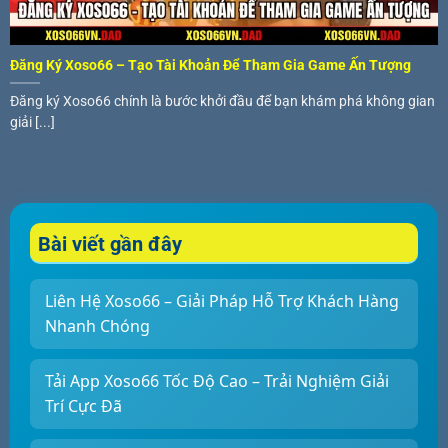
yêu thích công nghệ hiện đại.
Sự kiện lễ, Tết cùng các giải đấu đặc biệt
Đăng Ký Xoso66 – Tạo Tài Khoản Để Tham Gia Game Ấn Tượng
Như thông tin được cập nhật trong
hướng dẫn Xoso66
, vào
Đăng ký Xoso66 chính là bước khởi đầu để bạn khám phá không gian
các dịp quan trọng trong năm, hệ thống thường tung ra
giải [...]
chuỗi phần thưởng giá trị cao. Có thể kể đến mini game,
vòng quay may mắn hoặc bảng xếp hạng tranh top. Phần
quà không chỉ dừng ở tiền thưởng mà còn bao gồm hiện
vật, thẻ quà tặng hoặc chuyến du lịch. Tính cạnh tranh cao
góp phần tiếp thêm cho các thành viên động lực chinh
Bài viết gần đây
phục thử thách.
Hướng dẫn quy trình nhận khuyến mãi chi tiết
Liên Hệ Xoso66 – Giải Pháp Hỗ Trợ Khách Hàng
nhất
Nhanh Chóng
Để kích hoạt ưu đãi thành công, người chơi cần thực hiện
Tải App Xoso66 Tốc Độ Cao – Trải Nghiệm Giải
đúng quy trình hệ thống đề xuất. Trước tiên, bạn phải đăng
Trí Cực Đã
nhập tài khoản hợp lệ rồi truy cập mục khuyến mãi trên
giao diện chính. Tại đây, danh sách chương trình đang