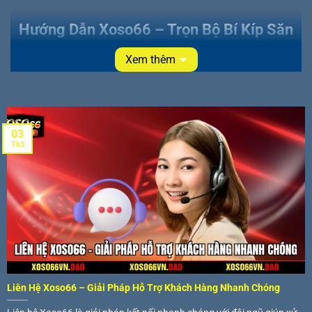
Hướng Dẫn Xoso66 – Trọn Bộ Bí Kíp Săn
Khuyến Mãi Cực Đỉnh
Xem thêm
Hướng dẫn Xoso66
cung cấp đầy đủ về cách tham gia
khuyến mãi, điều kiện áp dụng cũng như mẹo để tối ưu
quyền lợi hiệu quả. Tất cả thông tin đều được tổng hợp rõ
ràng, giúp dễ dàng theo dõi từng bước mà không mất thời
03
gian tìm kiếm rời rạc. Tìm hiểu ngay để cập nhật trọn bộ ưu
Th3
đãi mới nhất từ Xoso66.
Hướng dẫn Xoso66 với các quy định khi tham
gia khuyến mãi
Trước khi tham gia bất kỳ chương trình ưu đãi nào, việc
nắm rõ điều kiện áp dụng là bước quan trọng giúp hạn chế
rủi ro không đáng có. Dưới đây là những quy định cốt lõi
cần ghi nhớ theo
hướng dẫn Xoso66
để quá trình nhận
Liên Hệ Xoso66 – Giải Pháp Hỗ Trợ Khách Hàng Nhanh Chóng
thưởng diễn ra minh bạch, thuận lợi.