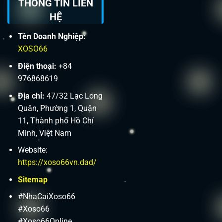
THÔNG TIN LIÊN
HỆ
Tên Doanh Nghiệp:
XOSO66
Điện thoại:
+84
976868619
Địa chỉ:
47/32 Lạc Long
Quân, Phường 1, Quận
11, Thành phố Hồ Chí
Minh, Việt Nam
Website:
https://xoso66vn.dad/
Sitemap
#NhaCaiXoso66
#Xoso66
#Xoso66Online