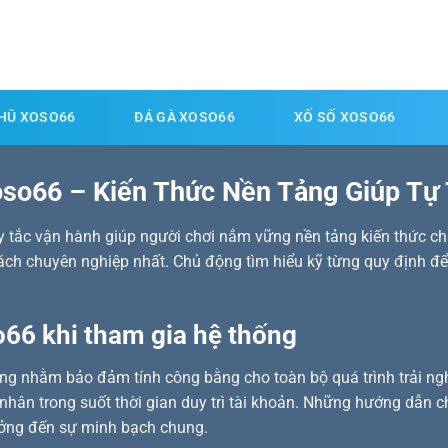
HŨ XOSO66
ĐÁ GÀ XOSO66
XỐ SỐ XOSO66
so66 – Kiến Thức Nền Tảng Giúp Tự
 tắc vận hành giúp người chơi nắm vững nền tảng kiến thức chu
h chuyên nghiệp nhất. Chủ động tìm hiểu kỹ từng quy định để trá
66 khi tham gia hệ thống
ảng nhằm bảo đảm tính công bằng cho toàn bộ quá trình trải ngh
ân trong suốt thời gian duy trì tài khoản. Những hướng dẫn chi t
ưởng đến sự minh bạch chung.