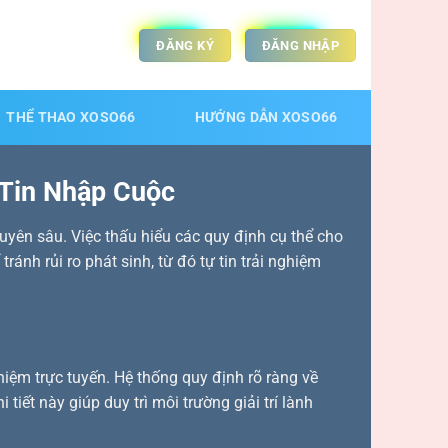
ĐĂNG KÝ
ĐĂNG NHẬP
THỂ THAO XOSO66
HƯỚNG DẪN XOSO66
 Tin Nhập Cuộc
yên sâu. Việc thấu hiểu các quy định cụ thể cho
nh rủi ro phát sinh, từ đó tự tin trải nghiệm
iệm trực tuyến. Hệ thống quy định rõ ràng về
iết này giúp duy trì môi trường giải trí lành