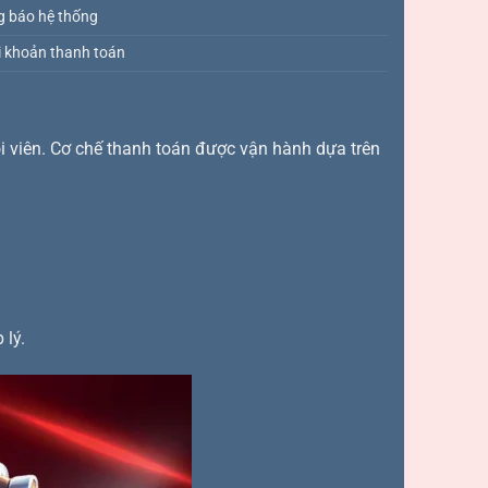
g báo hệ thống
ài khoản thanh toán
i viên. Cơ chế thanh toán được vận hành dựa trên
 lý.