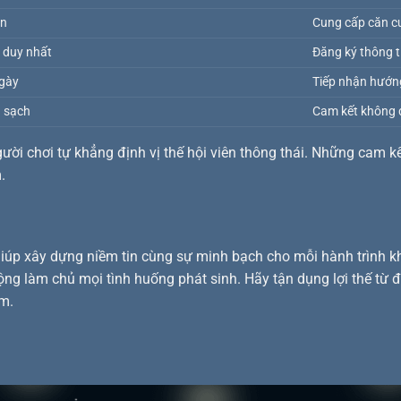
ên
Cung cấp căn c
n duy nhất
Đăng ký thông t
ngày
Tiếp nhận hướn
u sạch
Cam kết không 
ời chơi tự khẳng định vị thế hội viên thông thái. Những cam k
.
iúp xây dựng niềm tin cùng sự minh bạch cho mỗi hành trình k
động làm chủ mọi tình huống phát sinh. Hãy tận dụng lợi thế từ
ệm.