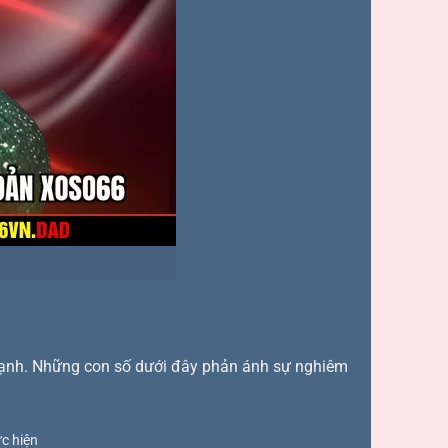
 mạnh. Những con số dưới đây phản ánh sự nghiêm
c hiện