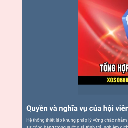
Quyền và nghĩa vụ của hội vi
Hệ thống thiết lập khung pháp lý vững chắc nhằm 
sự công bằng trong suốt quá trình trải nghiệm dịch