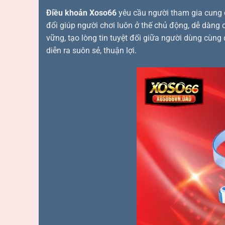
Điều khoản Xoso66
yêu cầu người tham gia cung c
đổi giúp người chơi luôn ở thế chủ động, dễ dàng
vững, tạo lòng tin tuyệt đối giữa người dùng cùng
diễn ra suôn sẻ, thuận lợi.