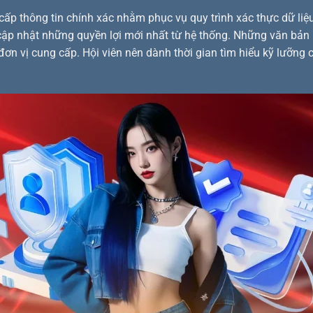
ấp thông tin chính xác nhằm phục vụ quy trình xác thực dữ li
 cập nhật những quyền lợi mới nhất từ hệ thống. Những văn bản
 đơn vị cung cấp. Hội viên nên dành thời gian tìm hiểu kỹ lưỡn