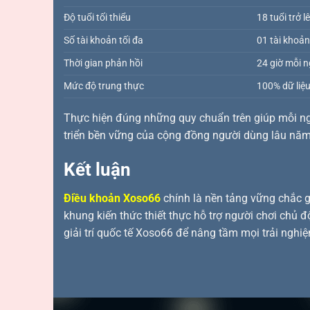
Độ tuổi tối thiểu
18 tuổi trở l
Số tài khoản tối đa
01 tài khoả
Thời gian phản hồi
24 giờ mỗi 
Mức độ trung thực
100% dữ liệ
Thực hiện đúng những quy chuẩn trên giúp mỗi ngư
triển bền vững của cộng đồng người dùng lâu năm
Kết luận
Điều khoản Xoso66
chính là nền tảng vững chắc g
khung kiến thức thiết thực hỗ trợ người chơi chủ 
giải trí quốc tế Xoso66 để nâng tầm mọi trải nghi