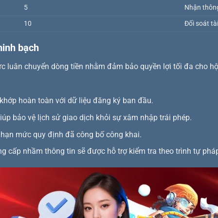
5
Nhận thôn
10
Đối soát t
minh bạch
c luân chuyển dòng tiền nhằm đảm bảo quyền lợi tối đa cho hộ
khớp hoàn toàn với dữ liệu đăng ký ban đầu.
úp bảo vệ lịch sử giao dịch khỏi sự xâm nhập trái phép.
g hạn mức quy định đã công bố công khai.
g cấp nhầm thông tin sẽ được hỗ trợ kiểm tra theo trình tự pháp