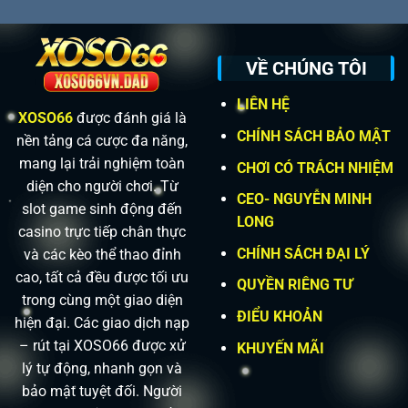
Đá gà cựa sắt
VỀ CHÚNG TÔI
Cựa sắt có chiều dài phổ biến 3-5 cm, được cố định chắc
vào chân trước khi thi đấu. Khi vào sàn, mỗi pha ra đòn
LIÊN HỆ
đều có lực sát thương lớn hơn so với hình thức truyền
XOSO66
được đánh giá là
CHÍNH SÁCH BẢO MẬT
thống. Vì vậy, thời gian trung bình của một trận chỉ khoảng
nền tảng cá cược đa năng,
2-7 phút.
mang lại trải nghiệm toàn
CHƠI CÓ TRÁCH NHIỆM
diện cho người chơi. Từ
CEO- NGUYỄN MINH
Quy trình tính tiền trúng thưởng tại đá gà
slot game sinh động đến
Xoso66
LONG
casino trực tiếp chân thực
CHÍNH SÁCH ĐẠI LÝ
Khi tham gia
đá gà Xoso66
, điều quan trọng nhất không
và các kèo thể thao đỉnh
chỉ là chọn đúng cửa mà còn phải hiểu chính xác cách hệ
cao, tất cả đều được tối ưu
QUYỀN RIÊNG TƯ
thống thanh toán. Cơ chế tính tiền tại đây khá đơn giản
trong cùng một giao diện
ĐIỂU KHOẢN
nhưng nếu không nắm rõ, bạn rất dễ nhầm giữa tiền lãi và
hiện đại. Các giao dịch nạp
tổng tiền nhận về. Về nguyên tắc, số tiền thắng được tính
– rút tại XOSO66 được xử
KHUYẾN MÃI
theo công thức:
lý tự động, nhanh gọn và
bảo mật tuyệt đối. Người