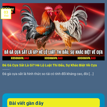
Điểm nổi bật của các hình thức đá gà Xoso66
Sảnh đá gà được xây dựng theo mô hình trường gà quốc
03
tế, phát sóng mỗi ngày với nhiều khung giờ cố định như
Th3
10h – 14h – 18h – 22h. Trung bình mỗi ngày có từ 40-70
trận, chia theo từng loại hình cụ thể.
Đá gà Thomo Campuchia
Các trận Thomo phát trực tiếp từ trường gà lớn tại
Campuchia, nơi quy định cân nặng được kiểm soát chặt,
chênh lệch thường không vượt quá 50-80 gram. Thời gian
mỗi trận trung bình 5-10 phút, không chia hiệp, thắng thua
Đá Gà Cựa Sắt Là Gì? Hé Lộ Luật Thi Đấu, Sự Khác Biệt Về Cựa
xác định khi một bên không còn khả năng tiếp tục.
Đá gà cựa sắt là hình thức so tài có tính đối kháng cao, đòi [...]
Tại
đá gà Xoso66
, Thomo được đánh giá cao nhờ hình
ảnh Full HD, âm thanh trực tiếp từ sàn thi đấu. Lịch sử 3-5
trận gần nhất của mỗi chiến kê cũng được cập nhật để hỗ
trợ phân tích phong độ.
Bài viết gần đây