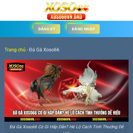
ĐĂNG KÝ
ĐĂNG NHẬP
Trang chủ
-
Đá Gà Xoso66
Đá Gà Xoso66 Có Gì Hấp Dẫn? Hé Lộ Cách Tính Thưởng Dễ