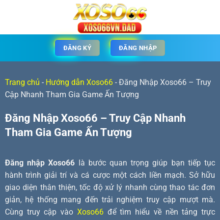
ĐĂNG KÝ
ĐĂNG NHẬP
Trang chủ
-
Hướng dẫn Xoso66
-
Đăng Nhập Xoso66 – Truy
Cập Nhanh Tham Gia Game Ấn Tượng
Đăng Nhập Xoso66 – Truy Cập Nhanh
Tham Gia Game Ấn Tượng
Đăng nhập Xoso66
là bước quan trọng giúp bạn tiếp tục
hành trình giải trí và cá cược một cách liền mạch. Sở hữu
giao diện thân thiện, tốc độ xử lý nhanh cùng thao tác đơn
giản, hệ thống mang đến trải nghiệm truy cập mượt mà.
Cùng truy cập vào
Xoso66
để tìm hiểu về nền tảng trực