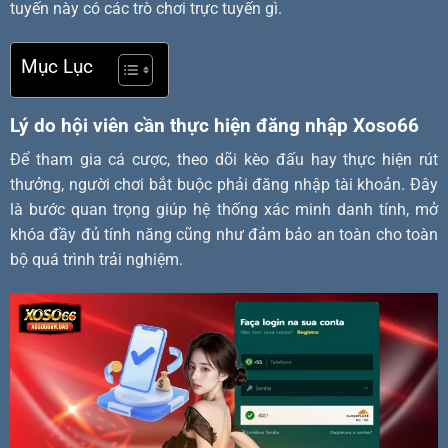
tuyến này có các trò chơi trực tuyến gì.
Mục Lục
Lý do hội viên cần thực hiện đăng nhập Xoso66
Để tham gia cá cược, theo dõi kèo đấu hay thực hiện rút
thưởng, người chơi bắt buộc phải đăng nhập tài khoản. Đây
là bước quan trọng giúp hệ thống xác minh danh tính, mở
khóa đầy đủ tính năng cũng như đảm bảo an toàn cho toàn
bộ quá trình trải nghiệm.