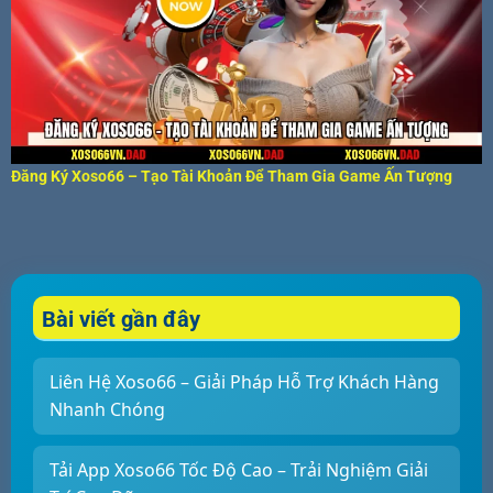
Đăng Ký Xoso66 – Tạo Tài Khoản Để Tham Gia Game Ấn Tượng
Bài viết gần đây
Liên Hệ Xoso66 – Giải Pháp Hỗ Trợ Khách Hàng
Nhanh Chóng
Tải App Xoso66 Tốc Độ Cao – Trải Nghiệm Giải