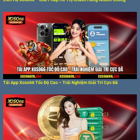
Tải App Xoso66 Tốc Độ Cao – Trải Nghiệm Giải Trí Cực Đã