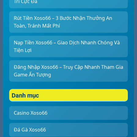
Trí Cực Đã
Rút Tiền Xoso66 – 3 Bước Nhận Thưởng An
Toàn, Tránh Mất Phí
Nạp Tiền Xoso66 – Giao Dịch Nhanh Chóng Và
Tiện Lợi
Đăng Nhập Xoso66 – Truy Cập Nhanh Tham Gia
Game Ấn Tượng
Danh mục
Casino Xoso66
Đá Gà Xoso66