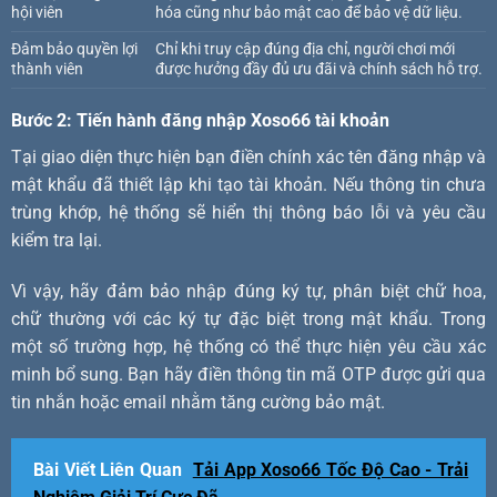
hội viên
hóa cũng như bảo mật cao để bảo vệ dữ liệu.
Đảm bảo quyền lợi
Chỉ khi truy cập đúng địa chỉ, người chơi mới
thành viên
được hưởng đầy đủ ưu đãi và chính sách hỗ trợ.
Bước 2: Tiến hành đăng nhập Xoso66 tài khoản
Tại giao diện thực hiện bạn điền chính xác tên đăng nhập và
mật khẩu đã thiết lập khi tạo tài khoản. Nếu thông tin chưa
trùng khớp, hệ thống sẽ hiển thị thông báo lỗi và yêu cầu
kiểm tra lại.
Vì vậy, hãy đảm bảo nhập đúng ký tự, phân biệt chữ hoa,
chữ thường với các ký tự đặc biệt trong mật khẩu. Trong
một số trường hợp, hệ thống có thể thực hiện yêu cầu xác
minh bổ sung. Bạn hãy điền thông tin mã OTP được gửi qua
tin nhắn hoặc email nhằm tăng cường bảo mật.
Bài Viết Liên Quan
Tải App Xoso66 Tốc Độ Cao - Trải