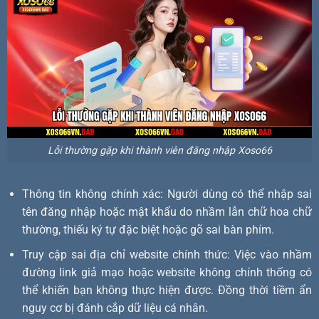
Lỗi thường gặp khi thành viên đăng nhập Xoso66
Thông tin không chính xác: Người dùng có thể nhập sai
tên đăng nhập hoặc mật khẩu do nhầm lẫn chữ hoa chữ
thường, thiếu ký tự đặc biệt hoặc gõ sai bàn phím.
Truy cập sai địa chỉ website chính thức: Việc vào nhầm
đường link giả mạo hoặc website không chính thống có
thể khiến bạn không thực hiện được. Đồng thời tiềm ẩn
nguy cơ bị đánh cắp dữ liệu cá nhân.