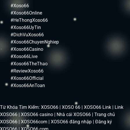
#Xoso66
#Xoso66Online
#HeThongXoso66
#Xoso66UyTin
#DichVuXoso66
#Xoso66ChuyenNghiep
#Xoso66Casino
#Xoso66Live
#Xoso66TheThao
#ReviewXoso66
#Xoso66Official
#Xoso66AnToan
Từ Khóa Tìm Kiếm: XOSO66 | XOSO 66 | XOSO66 Link | Link
XOSO66 | XOSO66 casino | Nhà cái XOSO66 | Trang chủ
XOSO66 | XOSO66com | XOSO66 đăng nhập | Đăng ký
XOSO66 | XOSO66 com